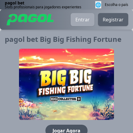
pagol bet
🌐
Escolha o país
Slots profissionais para jogadores experientes
Entrar
Registrar
pagol bet Big Big Fishing Fortune
Jogar Agora