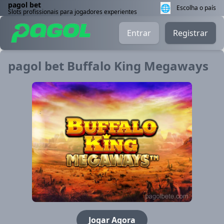
pagol bet
🌐
Escolha o país
Slots profissionais para jogadores experientes
Entrar
Registrar
pagol bet Buffalo King Megaways
Jogar Agora