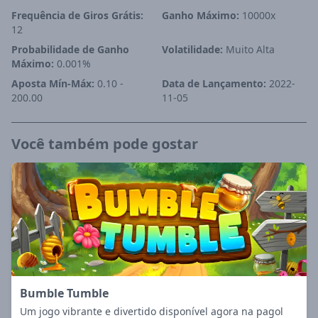
Frequência de Giros Grátis:
Ganho Máximo:
10000x
12
Probabilidade de Ganho
Volatilidade:
Muito Alta
Máximo:
0.001%
Aposta Mín-Máx:
0.10 -
Data de Lançamento:
2022-
200.00
11-05
Você também pode gostar
Bumble Tumble
Um jogo vibrante e divertido disponível agora na pagol