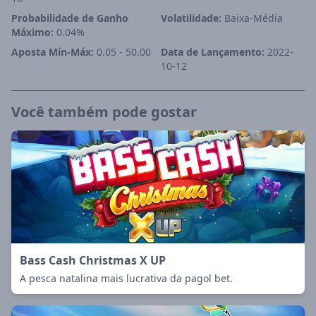
Probabilidade de Ganho
Volatilidade:
Baixa-Média
Máximo:
0.04%
Aposta Mín-Máx:
0.05 - 50.00
Data de Lançamento:
2022-
10-12
Você também pode gostar
Bass Cash Christmas X UP
A pesca natalina mais lucrativa da pagol bet.