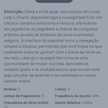
Descrição:
Deixe a sorte guiar seus passos em Lucky
Lady's Charm, disponível agora na pagol bet! Este slot
clássico combina misticismo e fortuna, oferecendo
aos jogadores da pagolbete a chance de conquistar
prêmios através de símbolos de sorte e amuletos
mágicos. A interface da pagolbet torna a navegação
simples e intuitiva, permitindo que você foque no que
realmente importa: ganhar! Com a Dama da Sorte ao
seu lado, cada giro na pagol bet torna-se uma
oportunidade de mudar sua vida. Aproveite as
rodadas grátis e os multiplicadores que tornam este
jogo um pilar de diversão e lucratividade no nosso
cassino online.
Roletas:
5
Linhas:
3
Linhas de Pagamento:
9
Frequência de Acerto:
35%
Frequência de Giros Grátis:
Ganho Máximo:
5,000x
10