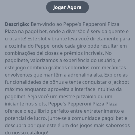
Jogar Agora
Descrição:
Bem-vindo ao Peppe's Pepperoni Pizza
Plaza na pagol bet, onde a diversão é servida quente e
crocante! Este slot vibrante leva você diretamente para
a cozinha do Peppe, onde cada giro pode resultar em
combinações deliciosas e prêmios incríveis. No
pagolbete, valorizamos a experiência do usuário, e
este jogo combina gráficos coloridos com mecânicas
envolventes que mantêm a adrenalina alta. Explore as
funcionalidades de bônus e tente conquistar o jackpot
máximo enquanto aproveita a interface intuitiva da
pagolbet. Seja você um mestre pizzaiolo ou um
iniciante nos slots, Peppe's Pepperoni Pizza Plaza
oferece o equilíbrio perfeito entre entretenimento e
potencial de lucro. Junte-se à comunidade pagol bet e
descubra por que este é um dos jogos mais saborosos
do nosso catálogo!