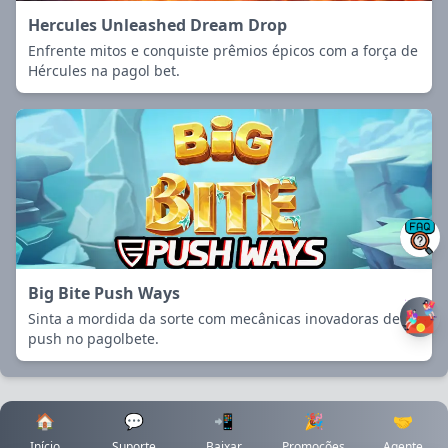
Hercules Unleashed Dream Drop
Enfrente mitos e conquiste prêmios épicos com a força de
Hércules na pagol bet.
Big Bite Push Ways
Sinta a mordida da sorte com mecânicas inovadoras de
push no pagolbete.
🏠
💬
📲
🎉
🤝
Início
Suporte
Baixar
Promoções
Agente