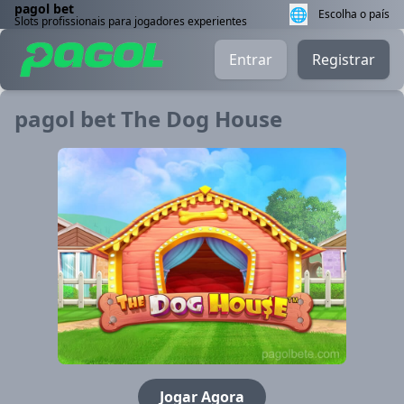
pagol bet
🌐
Escolha o país
Slots profissionais para jogadores experientes
Entrar
Registrar
pagol bet The Dog House
Jogar Agora