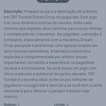
Descrição:
Prepare-se para a detonação de prêmios
em TNT Tumble Dream Drop na pagol bet. Este jogo
traz uma dinâmica intensa de cascata, onde cada
símbolo que explode abre caminho para novas vitórias
e multiplicadores crescentes. No pagolbet, a emoção é
constante, especialmente com a mecânica Dream
Drop que pode transformar uma aposta simples em
uma fortuna instantânea. A temática industrial e
explosiva é complementada por efeitos visuais
impactantes, tornando a experiência na pagolbete
visceral e emocionante. Se você busca um jogo com
ritmo acelerado e potencial de ganho elevado, TNT
Tumble é a escolha ideal. Junte-se aos milhares de
jogadores na pagol bet e descubra se você tem a sorte
necessária para detonar o jackpot máximo hoje
mesmo.
Roletas:
5
Linhas:
4