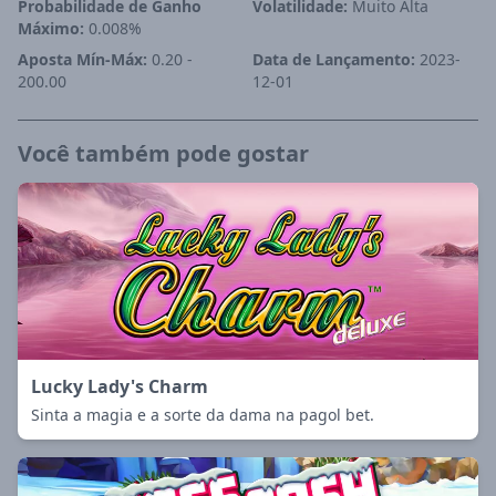
Probabilidade de Ganho
Volatilidade:
Muito Alta
Máximo:
0.008%
Aposta Mín-Máx:
0.20 -
Data de Lançamento:
2023-
200.00
12-01
Você também pode gostar
Lucky Lady's Charm
Sinta a magia e a sorte da dama na pagol bet.