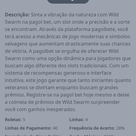
Descrição:
Sinta a vibração da natureza com Wild
Swarm na pagol bet, um slot onde a precisão e a sorte
se encontram. Através da plataforma pagolbete, você
terá acesso a mecânicas de jogo modernas e símbolos
selvagens que aumentam drasticamente suas chances
de vitória. A pagolbet se orgulha de oferecer Wild
Swarm como uma opção dinâmica para jogadores que
buscam algo diferente dos slots tradicionais. Com um
sistema de recompensas generoso e interface
intuitiva, este jogo garante que tanto iniciantes quanto
veteranos se divirtam enquanto buscam grandes
prêmios. Registre-se na pagol bet hoje mesmo e deixe
a colmeia de prêmios de Wild Swarm surpreender
você com ganhos inesperados.
Roletas:
5
Linhas:
4
Linhas de Pagamento:
40
Frequência de Acerto:
28%