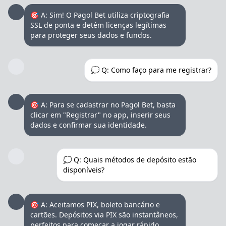
🎯 A: Sim! O Pagol Bet utiliza criptografia
SSL de ponta e detém licenças legítimas
para proteger seus dados e fundos.
💭 Q: Como faço para me registrar?
🎯 A: Para se cadastrar no Pagol Bet, basta
clicar em "Registrar" no app, inserir seus
dados e confirmar sua identidade.
💭 Q: Quais métodos de depósito estão
disponíveis?
🎯 A: Aceitamos PIX, boleto bancário e
cartões. Depósitos via PIX são instantâneos,
perfeitos para começar a jogar rápido.