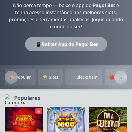
Não perca tempo — baixe o app do
Pagol Bet
e
tenha acesso instantâneo aos melhores slots,
promoções e ferramentas analíticas. Jogue quando
e onde quiser!
📲 Baixar App do Pagol Bet
←
→
🎯 Popular
🎰 Slots
⛓️ Blockchain
🔴 Ao Vivo
Populares
🔥