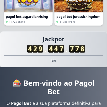
pagol bet asgardianrising
pagol bet jurassickingdom
11,725 online
31,318 online
29/06/2026 Joa*** saque concluido de 2,400 BRL 💸
Jackpot
29/06/2026 Joao*** ganhou 4,200 BRL 🏆
29/06/2026 JoaoA*** recebeu bonus 150 BRL 🎉
4
2
9
,
5
2
0
,
7
7
9
29/06/2026 JoaoC*** recebeu cashback 65 BRL 🔄
29/06/2026 JoaoCa*** acertou o jackpot 22,500 BRL 💥
BRL
29/06/2026 JoaoM*** acertou o jackpot 28,500 BRL 💥
29/06/2026 JoaoY*** acertou o jackpot 78,000 BRL 💥
29/06/2026 JoaoMa*** saque concluido de 2,500 BRL 💸
29/06/2026 JoaoE*** acertou o jackpot 68,500 BRL 🚀
🎰 Bem-vindo ao Pagol
29/06/2026 JoaoMu*** recebeu bonus 500 BRL 🎁
Bet
29/06/2026 JoaoCai*** recebeu bonus 390 BRL ✨
29/06/2026 JoaoEn*** recebeu cashback 80 BRL 🔄
29/06/2026 JoaoL*** saque concluido de 2,650 BRL ✅
O
Pagol Bet
é a sua plataforma definitiva para