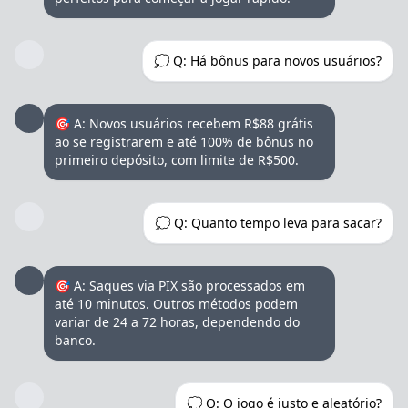
💭 Q: Há bônus para novos usuários?
🎯 A: Novos usuários recebem R$88 grátis
ao se registrarem e até 100% de bônus no
primeiro depósito, com limite de R$500.
💭 Q: Quanto tempo leva para sacar?
🎯 A: Saques via PIX são processados em
até 10 minutos. Outros métodos podem
variar de 24 a 72 horas, dependendo do
banco.
💭 Q: O jogo é justo e aleatório?