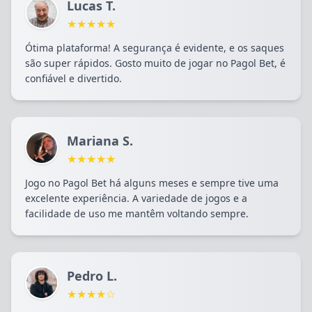
Lucas T.
★★★★★
Ótima plataforma! A segurança é evidente, e os saques
são super rápidos. Gosto muito de jogar no Pagol Bet, é
confiável e divertido.
Mariana S.
★★★★★
Jogo no Pagol Bet há alguns meses e sempre tive uma
excelente experiência. A variedade de jogos e a
facilidade de uso me mantêm voltando sempre.
Pedro L.
★★★★☆