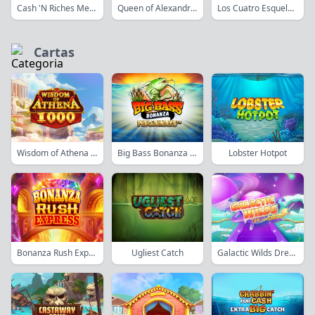
Cash 'N Riches Megaways
Queen of Alexandria WOWPOT!
Los Cuatro Esqueletos
Cartas
Wisdom of Athena 1000
Big Bass Bonanza Megaways
Lobster Hotpot
Bonanza Rush Express
Ugliest Catch
Galactic Wilds Dream Drop