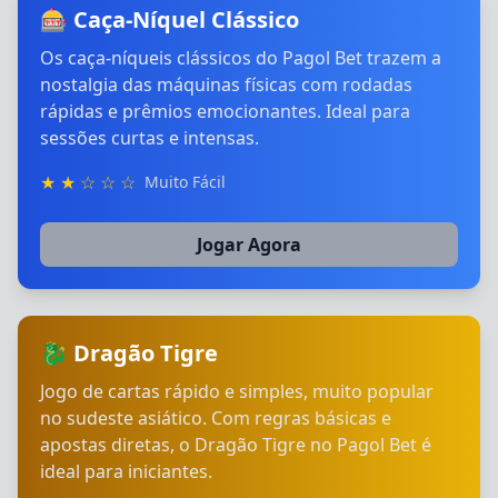
🎰 Caça-Níquel Clássico
Os caça-níqueis clássicos do Pagol Bet trazem a
nostalgia das máquinas físicas com rodadas
rápidas e prêmios emocionantes. Ideal para
sessões curtas e intensas.
★ ★ ☆ ☆ ☆
Muito Fácil
Jogar Agora
🐉 Dragão Tigre
Jogo de cartas rápido e simples, muito popular
no sudeste asiático. Com regras básicas e
apostas diretas, o Dragão Tigre no Pagol Bet é
ideal para iniciantes.