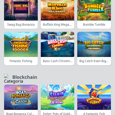
Swag Bag Bonanza
Buffalo King Megaways
Bumble Tumble
Fintastic Fishing
Bass Cash Christmas X UP
Big Catch Even Bigger Bass
Blockchain
Boat Bonanza Colossal Catch
Fishin' Pots of Gold Gold Blitz EXTREME
4 Fantastic Fish