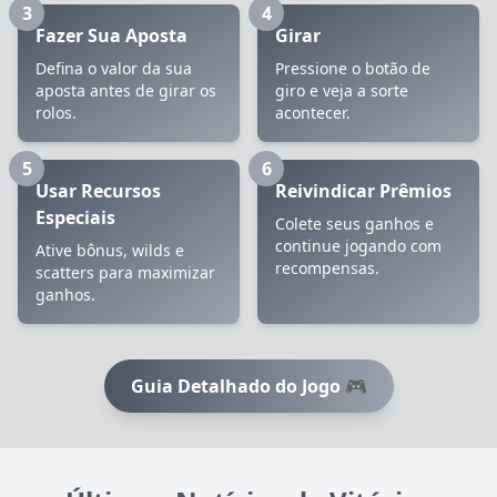
3
4
Fazer Sua Aposta
Girar
Defina o valor da sua
Pressione o botão de
aposta antes de girar os
giro e veja a sorte
rolos.
acontecer.
5
6
Usar Recursos
Reivindicar Prêmios
Especiais
Colete seus ganhos e
continue jogando com
Ative bônus, wilds e
recompensas.
scatters para maximizar
ganhos.
Guia Detalhado do Jogo 🎮