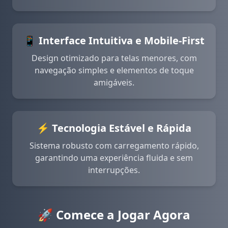
📱 Interface Intuitiva e Mobile-First
Design otimizado para telas menores, com
navegação simples e elementos de toque
amigáveis.
⚡ Tecnologia Estável e Rápida
Sistema robusto com carregamento rápido,
garantindo uma experiência fluida e sem
interrupções.
🚀 Comece a Jogar Agora