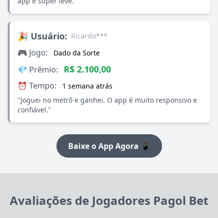
app é super leve."
🎉 Usuário:
Ricardo***
🎮 Jogo:
Dado da Sorte
R$ 2.100,00
💎 Prêmio:
⏰ Tempo:
1 semana atrás
"Joguei no metrô e ganhei. O app é muito responsivo e
confiável."
Baixe o App Agora 📱
Avaliações de Jogadores Pagol Bet