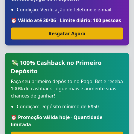
Condição: Verificação de telefone e e-mail
⏰ Válido até 30/06 - Limite diário: 100 pessoas
Resgatar Agora
💸 100% Cashback no Primeiro
Depósito
Faça seu primeiro depósito no Pagol Bet e receba
100% de cashback. Jogue mais e aumente suas
chances de ganhar!
Condição: Depósito mínimo de R$50
⏰ Promoção válida hoje - Quantidade
limitada