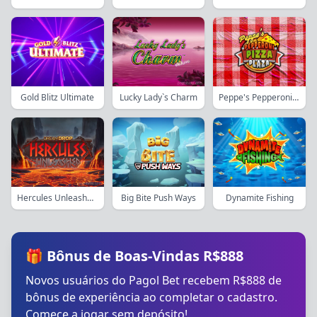
Gold Blitz Ultimate
Lucky Lady`s Charm
Peppe's Pepperoni Pizza Plaza
Hercules Unleashed Dream Drop
Big Bite Push Ways
Dynamite Fishing
🎁 Bônus de Boas-Vindas R$888
Novos usuários do Pagol Bet recebem R$888 de
bônus de experiência ao completar o cadastro.
Comece a jogar sem depósito!